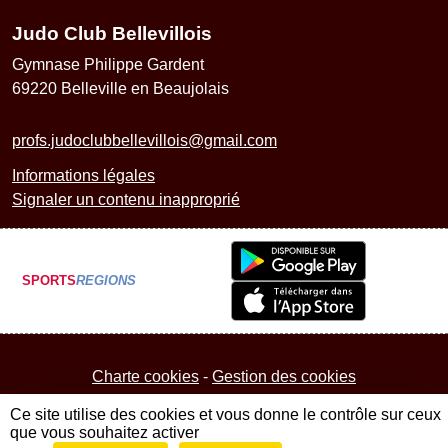
Judo Club Bellevillois
Gymnase Philippe Gardent
69220
Belleville en Beaujolais
profs.judoclubbellevillois@gmail.com
Informations légales
Signaler un contenu inapproprié
SPORTS
REGIONS
Charte cookies
Gestion des cookies
Ce site utilise des cookies et vous donne le contrôle sur ceux
que vous souhaitez activer